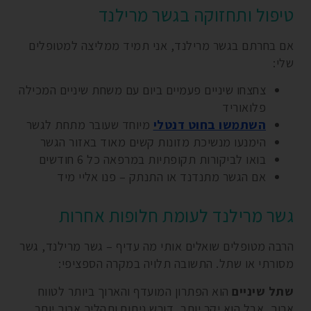
טיפול ותחזוקה בגשר מרילנד
אם בחרתם בגשר מרילנד, אני תמיד ממליצה למטופלים
שלי:
צחצחו שיניים פעמיים ביום עם משחת שיניים המכילה
פלואוריד
השתמשו בחוט דנטלי
מיוחד שעובר מתחת לגשר
הימנעו מנשיכת מזונות קשים מאוד באזור הגשר
בואו לביקורות תקופתיות במרפאה כל 6 חודשים
אם הגשר מתנדנד או התנתק – פנו אליי מיד
גשר מרילנד לעומת חלופות אחרות
הרבה מטופלים שואלים אותי מה עדיף – גשר מרילנד, גשר
מסורתי או שתל. התשובה תלויה במקרה הספציפי:
שתל שיניים
הוא הפתרון המועדף והארוך ביותר לטווח
ארוך, אבל הוא יקר יותר, דורש ניתוח ותהליך ארוך יותר.