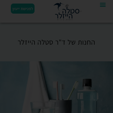
לפגישת ייעוץ
החנות של ד"ר סטלה הייזלר