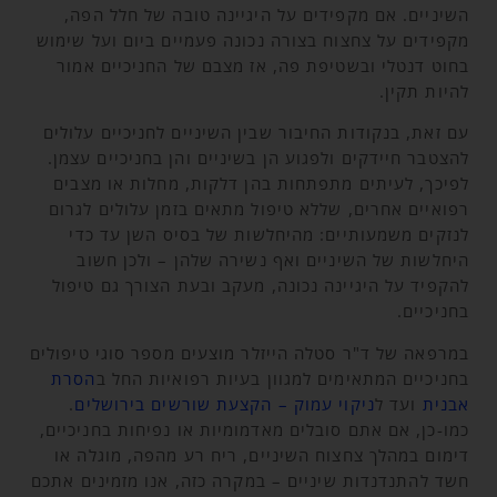
השיניים. אם מקפידים על היגיינה טובה של חלל הפה,
מקפידים על צחצוח בצורה נכונה פעמיים ביום ועל שימוש
בחוט דנטלי ובשטיפת פה, אז מצבם של החניכיים אמור
להיות תקין.
עם זאת, בנקודות החיבור שבין השיניים לחניכיים עלולים
להצטבר חיידקים ולפגוע הן בשיניים והן בחניכיים עצמן.
לפיכך, לעיתים מתפתחות בהן דלקות, מחלות או מצבים
רפואיים אחרים, שללא טיפול מתאים בזמן עלולים לגרום
לנזקים משמעותיים: מהיחלשות של בסיס השן עד כדי
היחלשות של השיניים ואף נשירה שלהן – ולכן חשוב
להקפיד על היגיינה נכונה, מעקב ובעת הצורך גם טיפול
בחניכיים.
במרפאה של ד"ר סטלה הייזלר מוצעים מספר סוגי טיפולים
בחניכיים המתאימים למגוון בעיות רפואיות החל ב
הסרת
אבנית
ועד ל
ניקוי עמוק – הקצעת שורשים בירושלים
.
כמו-כן, אם אתם סובלים מאדמומיות או נפיחות בחניכיים,
דימום במהלך צחצוח השיניים, ריח רע מהפה, מוגלה או
חשד להתנדנדות שיניים – במקרה כזה, אנו מזמינים אתכם