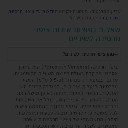
ועמיד לזמן רב יותר.
עדיין מתלבטים? מוזמנים לקרוא
המלצות על ציפוי חרסינה
לשיניים
מהמטופלים שלנו!
שאלות נפוצות אודות ציפוי
חרסינה לשיניים
מהו ציפוי חרסינה לשיניים?
ציפוי חרסינה (Porcelain Veneers) הוא פתרון
אסתטי מתקדם בעולם רפואת השיניים הקוסמטית.
מדובר בציפוי דק במיוחד (כ-0.5 מ"מ) העשוי
מחרסינה דנטלית איכותית, המודבק לחזית השן
הטבעית. החומר המיוחד מחקה באופן מושלם את
המראה הטבעי של אמייל השן, כולל את השקיפות
והברק האופייניים. הציפוי מתוכנן בהתאמה אישית
לכל מטופל כדי להשיג תוצאה טבעית ומושלמת.
היתרון המשמעותי של ציפויי חרסינה הוא שהם
מאפשרים לשמור על מרבית השן הטבעית תוך