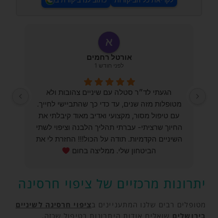
לקריאת כל הביקורות
כתוב לנו ביקורת ב
אורטל רחמים
לפני חודש 1
הגעתי לד״ר סטלה עם שיניים צהובות ולא
בת
מטופלות מזה שנים, עד כדי כך שהתביישי לחייך.
ח
עם טיפול מסור, מקצועי ואדיב מאוד קיבלתי את
מספ
החיוך שרציתי- עברתי תהליך הלבנה וציפוי לשתי
מקצ
השיניים הקדמיות. תודה על הכול!!! החזרת לי את
נקי
הביטחון שלי. ממליצה בחום
יתרונות מרכזיים של ציפוי חרסינה
מטופלים רבים שלנו המתעניינים ב
ציפוי חרסינה לשיניים
בירושלים
שואלים אודות היתרונות בטיפול שכזה.