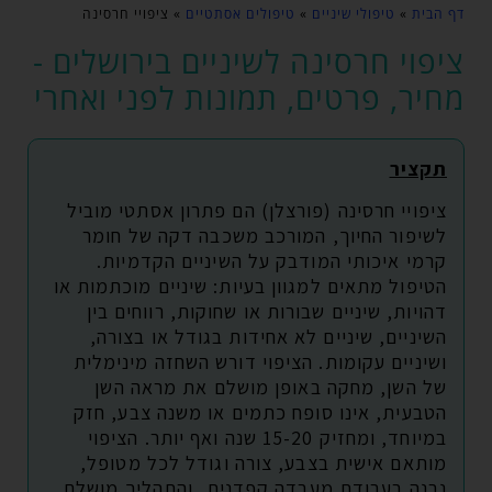
דף הבית
»
טיפולי שיניים
»
טיפולים אסתטיים
»
ציפויי חרסינה
ציפוי חרסינה לשיניים בירושלים -
מחיר, פרטים, תמונות לפני ואחרי
תקציר
ציפויי חרסינה (פורצלן) הם פתרון אסתטי מוביל
לשיפור החיוך, המורכב משכבה דקה של חומר
קרמי איכותי המודבק על השיניים הקדמיות.
הטיפול מתאים למגוון בעיות: שיניים מוכתמות או
דהויות, שיניים שבורות או שחוקות, רווחים בין
השיניים, שיניים לא אחידות בגודל או בצורה,
ושיניים עקומות. הציפוי דורש השחזה מינימלית
של השן, מחקה באופן מושלם את מראה השן
הטבעית, אינו סופח כתמים או משנה צבע, חזק
במיוחד, ומחזיק 15-20 שנה ואף יותר. הציפוי
מותאם אישית בצבע, צורה וגודל לכל מטופל,
נבנה בעבודת מעבדה קפדנית, והתהליך מושלם