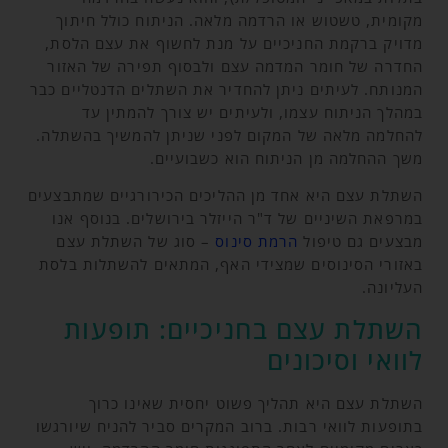
מקומית, טשטוש או הרדמה מלאה. הניתוח כולל חיתוך
מדויק ברקמת החניכיים על מנת לחשוף את עצם הלסת,
החדרה של חומר המדמה עצם ולבסוף תפירה של האזור
המנותח. לעיתים ניתן להחדיר את השתלים הדנטליים כבר
במהלך הניתוח עצמו, ולעיתים יש צורך להמתין עד
להחלמה מלאה של המקום לפני שניתן להמשיך בהשתלה.
משך ההחלמה מן הניתוח הוא כשבועיים.
השתלת עצם היא אחד מן ההליכים הכירורגיים שמתבצעים
במרפאת השיניים של ד"ר הייזלר בירושלים. בנוסף אנו
מבצעים גם טיפול
הרמת סינוס
– סוג של השתלת עצם
באזורי הסינוסים שמצידי האף, המתאים להשתלות בלסת
העליונה.
השתלת עצם בחניכיים: תופעות
לוואי וסיכונים
השתלת עצם היא תהליך פשוט יחסית שאינו כרוך
בתופעות לוואי רבות. ברוב המקרים סביר להניח שיורגשו