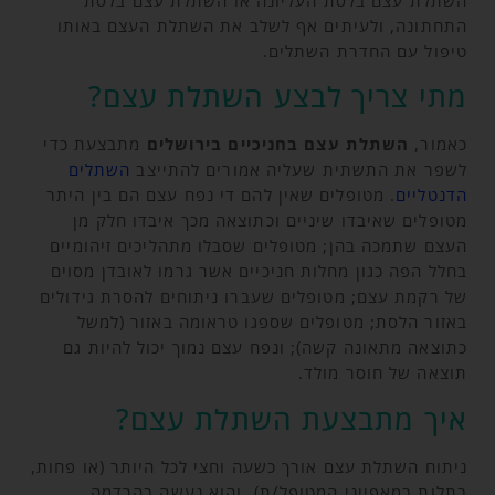
התחתונה, ולעיתים אף לשלב את השתלת העצם באותו
טיפול עם החדרת השתלים.
מתי צריך לבצע השתלת עצם?
כאמור,
השתלת עצם בחניכיים בירושלים
מתבצעת כדי
לשפר את התשתית שעליה אמורים להתייצב
השתלים
הדנטליים
. מטופלים שאין להם די נפח עצם הם בין היתר
מטופלים שאיבדו שיניים וכתוצאה מכך איבדו חלק מן
העצם שתמכה בהן; מטופלים שסבלו מתהליכים זיהומיים
בחלל הפה כגון מחלות חניכיים אשר גרמו לאובדן מסוים
של רקמת עצם; מטופלים שעברו ניתוחים להסרת גידולים
באזור הלסת; מטופלים שספגו טראומה באזור (למשל
כתוצאה מתאונה קשה); ונפח עצם נמוך יכול להיות גם
תוצאה של חוסר מולד.
איך מתבצעת השתלת עצם?
ניתוח השתלת עצם אורך כשעה וחצי לכל היותר (או פחות,
בתלות במאפייני המטופל/ת), והוא נעשה בהרדמה