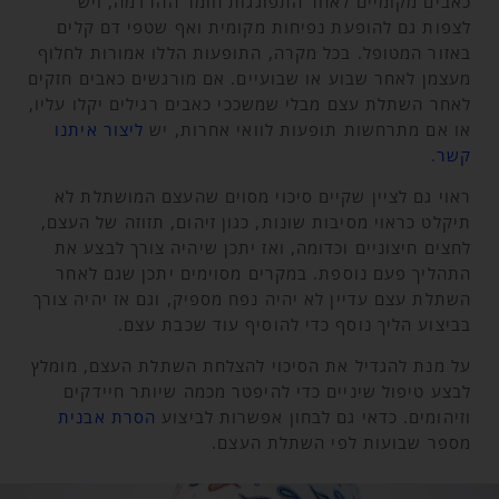
כאבים מקומיים לאחר התפוגגות חומר ההרדמה, ויש
לצפות גם להופעת נפיחות מקומית ואף שטפי דם קלים
באזור המטופל. בכל מקרה, התופעות הללו אמורות לחלוף
מעצמן לאחר שבוע או שבועיים. אם מורגשים כאבים חזקים
לאחר השתלת עצם מבלי שמשככי כאבים רגילים יקלו עליו,
או אם מתרחשות תופעות לוואי אחרות, יש
ליצור איתנו
קשר
.
ראוי גם לציין שקיים סיכוי מסוים שהעצם המושתלת לא
תיקלט כראוי מסיבות שונות, כגון זיהום, תזוזה של העצם,
לחצים חיצוניים וכדומה, ואז יתכן שיהיה צורך לבצע את
התהליך פעם נוספת. במקרים מסוימים יתכן שגם לאחר
השתלת עצם עדיין לא יהיה נפח מספיק, וגם אז יהיה צורך
בביצוע הליך נוסף כדי להוסיף עוד שכבת עצם.
על מנת להגדיל את הסיכוי להצלחת השתלת העצם, מומלץ
לבצע טיפול שיניים כדי להיפטר מכמה שיותר חיידקים
וזיהומים. כדאי גם לבחון אפשרות לביצוע
הסרת אבנית
מספר שבועות לפי השתלת העצם.