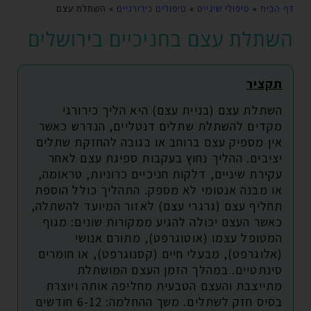
דף הבית
»
טיפולי שיניים
»
טיפולים כירורגיים
»
השתלת עצם
השתלת עצם בחניכיים בירושלים
תקציר
השתלת עצם (בניית עצם) היא הליך כירורגי
מקדים להשתלת שתלים דנטליים, הנדרש כאשר
אין מספיק עצם ברוחב או בגובה להחזקת שתלים
יציבים. ההליך נחוץ בעקבות ספיגת עצם לאחר
עקירת שיניים, דלקות חניכיים כרוניות, טראומה,
או מבנה אנטומי לא מספק. התהליך כולל הוספת
תחליף עצם (גרגרי עצם) לאזור המיועד להשתלה,
כאשר העצם יכולה להגיע ממקורות שונים: מגוף
המטופל עצמו (אוטוגרפט), מתורם אנושי
(אלוגרפט), מבעלי חיים (קסנוגרפט), או חומרים
סינתטיים. במהלך הזמן העצם המושתלת
מתייצבת והעצם הטבעית מחליפה אותה ויוצרת
בסיס חזק לשתלים. משך ההחלמה: 6-12 חודשים