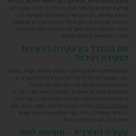
חלקים מעצם הלסת, או חיתוך השן למספר חלקים, הפרדת
שורשיה ועקירת כל אחד מהם בנפרד כדי לוודא שאכן היא
הוסרה במלואה. לעיתים אף נדרשת הכנה מסוימת לפני
העקירה הכירורגית, כגון טיפול בדלקת חניכיים שנמצאת
באזור המטופל ועלולה (אם לא יטפלו בה לפני העקירה)
להוביל להתפתחות זיהום בהמשך.
מה ההבדל בין עקירה כירורגית
לעקירה רגילה?
עקירה רגילה
היא פרוצדורה רפואית פשוטה וקצרה באופן
יחסי, ובמסגרתה בדרך כלל אין צורך בפתיחת החניכיים –
רופאת השיניים אוחזת את השן המצריכה עקירה
במלקחיים דנטליים מיוחדים, מטלטלת אותה מצד לצד עד
להתנתקותה מן הלסת ושליפתה מהפה. לכן, בעוד לאחר
עקירה כירורגית
החלמה עשויה להימשך מספר ימים, משך
ההחלמה מעקירה רגילה קצר משמעותית ואורך שעות
ספורות עד יום-יומיים לכל היותר.
עקירה כירורגית – תופעות לוואי