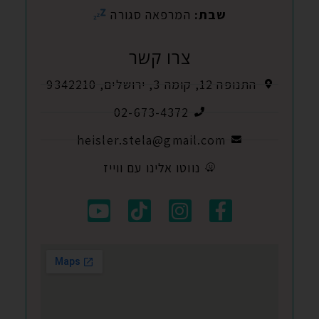
שבת:
המרפאה סגורה
צרו קשר
התנופה 12, קומה 3, ירושלים, 9342210
02-673-4372
heisler.stela@gmail.com
נווטו אלינו עם ווייז