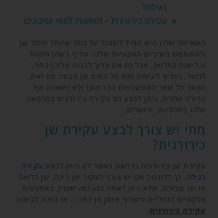
רגילה?
עקירה כירורגית – תופעות לוואי וסיכונים
השאיפה שלנו היא תמיד לשמור על כמה שיותר חומר שן
ולהשתמש בשיניים הטבעיות שלנו. עדיף כשהן חזקות
ובריאות במלואן, אבל גם אם צריך לבנות עליהן כתר,
למשל, נעדיף לעשות זאת על בסיס שן טבעי. עם זאת,
כאשר כל שאר האפשרויות כבר מוצו ולא נשארה אף
ברירה אחרת, ניתן לבצע גם עקירה כירורגית במרפאה
שלנו בתלפיות, ירושלים.
מתי יש צורך לבצע עקירת שן
כירורגית?
עקירת שן כירורגית נדרשת כאשר לא ניתן לבצע
עקירה
רגילה
. כך לדוגמה אם יש צורך לעקור שן בינה, שן כלואה
או שן שבורה,
שלא ניתן לאחוז בהן כמו שצריך
באמצעות
מלקחיים דנטליים ולשלוף אותן מן הפה – אז נפנה לביצוע
עקירה כירורגית
.