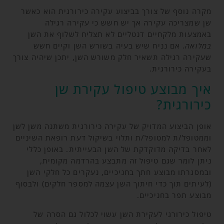
מקרה נוסף של צורך בביצוע עקירה כירורגית הוא כאשר
שן שמצריכה עקירה אך יש חשש כי עקירה רגילה
באמצעות מלקחיים דנטליים לא תצליח לשלוף את השן
במלואה
. אם נניח שיש בעיה בשורש השן וקיים חשש
שעקירה רגילה תשאיר חלק משורש השן, יתכן שיהיה צורך
בעקירה כירורגית.
איך מבוצע טיפול עקירת שן
כירורגית?
אופן הביצוע המדויק של עקירה כירורגית משתנה משן לשן
וממטופל/ת למטופל/ת ותלוי בשיקול דעת רופאת השיניים
לאחר בדיקה מדוקדקת של השן הבעייתית. באופן כללי
ניתן לומר שגם טיפול זה מתבצע בהרדמה מקומית,
ובמסגרתו מבוצע חתך בחניכיים, נעקרים כל חלקי השן
(לעיתים תוך כדי חיתוך השן עצמה למספר חלקים) ולבסוף
מבוצע תפר בחניכיים.
טיפול כירורגי לעקירת השן עשוי לכלול גם הסרה של