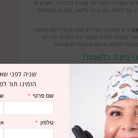
או בסגירת השיניים, קשיים בבליעה, כאבים או
ה של דלקת בשן בינה כלואה, וגם אז ההמלצה
אה
היא הפרעה לשיניים אחרות או ללסת עצמה.
ואה צומחת בזווית שמפריעה לשורשי שיניים
תחות דלקות וזיהומים בשיניים אחרות.
י בינה כלואות?
 שלהם לעולם לא בוקעות, והם לא מרגישים
שניה לפני שאת
הה בעיה בשן בינה כלואה או פוטנציאל לגרום
הזמינו תור לפג
ן גרימת נזק בעתיד לשיניים הסמוכות לה) – היא
שם פרטי
שם
כלואות?
ות שיני בינה שבקעו וניתן לעיתים לעקור בצורה
טלפון
אי
לה להתבצע אך ורק בצורה כירורגית. זאת משום
וז בהן היטב בעזרת מלקחיים דנטליים הנדרשים