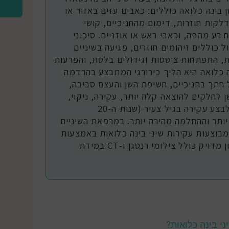
בינה כלואה כוללים: כאבים עזים באזור או
דלקות חוזרות, דימום מהחניכיים, קושי
רע מהפה, וכאבי ראש או אוזניים. סיכוני
 כוללים זיהומים חוזרים, פגיעה בשיניים
, התפתחות ציסטות וגידולים בלסת, והפרעות
 כלואה היא הליך כירורגי המתבצע בהרדמה
 חתך בחניכיים, חשיפת השן והעצם סביבה,
 לחלקים להוצאה קלה יותר, עקירה, ניקוי,
ותפירת החניכיים. מומלץ מאוד לבצע עקירה בגיל צעיר (שנות ה-20
תר וההחלמה מהירה יותר. במרפאת השיניים
מבוצעות עקירות שיני בינה כלואות באמצעות
כירורג פה ולסת מומחה עם אבחון מדויק כולל צילומי רנטגן ו-CT במידת
ני בינה כלואות?