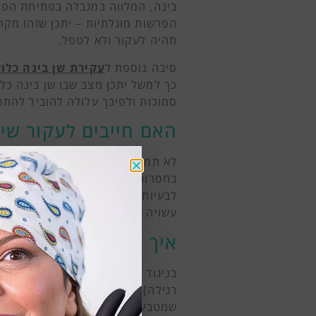
בינה, המלווה במגבלה בפתיחת הפה 
הפרשות מוגלתיות – יתכן שזהו מקר
תהיה לעקור ולא לטפל.
סיבה נוספת ל
עקירת שן בינה כלו
כך למשל יתכן מצב שבו שן בינה כל
סמוכות ולפיכך עלולה להוביל להתפ
האם חייבים לעקור שינ
לא תמיד. יש מבוגרים ששיני הבינה
בחסרונן. רק אם רופאת השיניים מז
לבעיות אחרות בעתיד בחלל הפה (כגו
עשויה להמליץ על עקירה.
איך עוקרים שיני בינה 
בניגוד לעקירות שיניים אחרות (לרב
רגילה),
עקירת שיני בינה כלואות
יכו
שמטבע היותן כלואות, לא ניתן לאח