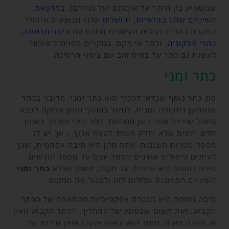
שמשפיע בין היתר על איכותם ועל מחירם). ב
מרפאת
השיניים שלנו בתלפיות, ירושלים
שלנו מבוצעים טיפולי
התקנת כתרים רגילים העשויים מתכת עם
ציפוי חרסינה
,
כתרי זירקוניה
, וכתר אי מקס. במקרים מסוימים אפשר
לעשות גם כתר על בסיס זהב עם ציפוי חרסינה.
כתר זמני
סוג כתר נוסף שכדאי להכיר הוא כתר זמני: מדובר בכתר
שמותקן לתקופה זמנית, למשל במהלך הזמן שלוקח לבצע
טיפול שיניים אחר בשן מסוימת. כתר זמני מוצמד באופן
חלש יחסית שלא יחזיק מעמד לטווח ארוך – אך יש לו
מספר מטרות חשובות. אחת מהן היא סיבה אסתטית, שכן
לעיתים טיפולים אורכים מספר ימים עד מספר חודשים.
סיבה נוספת היא שמירה על מקום, משום שללא
כתר זמני
השיניים הסמוכות עלולות לזוז ולסגור את המקום.
סיבה נוספת היא הגברת אפקטיביות ההתאמה של הכתר
הקבוע. זאת משום שבסופו של התהליך, הכתר הקבוע (ואין
זה משנה מאיזה חומר הוא עשוי) יהיה באותן מידות של