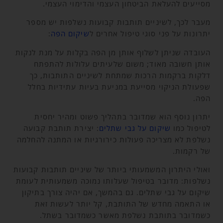
מסייעים להעלאת הביטחון העצמי והדימוי העצמי.
מעבר לכך, לשיניים תותבות קבועות נשלפות יש מספר
יתרונות על פני סוגי טיפול אחרים ל
שיקום הפה
:
העובדה שניתן לשלוף אותן מן הפה בקלות על מנת לנקות
אותן חשובה מאוד; משום שלעיתים עלולות להתפתח
דלקות ברקמות הרכות שמתחת לשיניים התותבות, כך
שפעולת הניקוי מסייעת במניעת בעיות עתידיות בחלל
הפה.
יתרון נוסף הוא שמדובר בתהליך פשוט ומהיר יחסית
לטיפול כמו
שיקום על גבי שתלים
: יצירת תותבת קבועה
נשלפת לא מצריכה פעולות כירורגיות או המתנה להחלמה
של רקמות.
ואולי היתרון המשמעותי ביותר של שיניים תותבות קבועות
נשלפות: מדובר בטיפול שעלותו נמוכה משמעותית לעומת
שיקום על גבי שתלים. גם בהמשך, אם יהיה צורך בתיקון
או התאמה מחדש של התותבת, קל יותר לעשות זאת
כשמדובר בתותבת נשלפת מאשר כשמדובר בשתל.