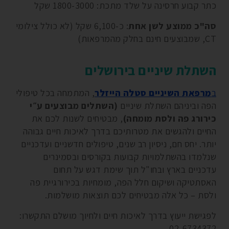
כתר קבוע חרסינה על שלד מתכת: 1800-3000 שקל
סה"כ ממוצע לשן אחת
: כ-6,100 שקל (לא כולל צילומי
CT, שמבוצעים חינם בחלק מהמרפאות)
השתלת שיניים בירושלים
ב
מרפאת השיניים סטלה הייזלר
, המתמחה בכל טיפולי
הפה וביניהם השתלת שיניים
(השתלים מבוצעים ע״י
כירורג פה ולסת מומחה)
, מבטיחים לשנות לכם את
החיים ולהגשים את מטרותיכם בדרך לאיכות חיים גבוהה
יותר. יחס חם, ניסיון רב שנים, טיפולים חדשניים ועדכניים
שנלמדו בהשתלמויות קבועות בקורסים ובסמינרים
עדכניים בארץ ובחו"ל תוך שימת דגש על תחום
האסתטיקה ושיקום חלל הפה, מומחיות בכירורגיית פה
ולסת – כל אלה מבטיחים לכם תוצאות מושלמות.
לפגישת ייעוץ בדרך לאיכות חיים ולחיוך מושלם התקשרו:
02-6734372