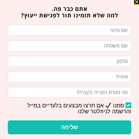
בואו לקרוא על היתרונות של רפואת שיניים
אתם כבר פה.
בלייזר: טיפולים מדויקים, נוחים ומהירים. ד"ר
למה שלא תזמינו תור לפגישת ייעוץ?
סטלה הייזלר, רופאת שיניים בירושלים, מסבירה
כיצד
סמנו
אם תרצו מבצעים בלעדיים במייל
והרשמה לניוזלטר שלנו
שליחה
סודה ושיניים: האם מים מוגזים באמת
פוגעים באמייל?