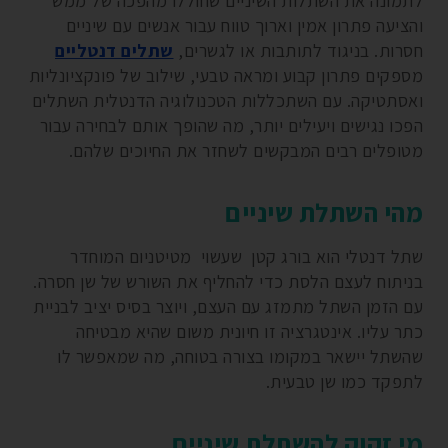
לתמונה את השתלות השיניים שחוללו מהפכה של ממש
והציעה פתרון אמין וארוך טווח עבור אנשים עם שיניים
חסרות. בניגוד לתותבות או לגשרים,
שתלים דנטליים
מספקים פתרון קבוע ומראה טבעי, שילוב של פונקציונליות
ואסתטיקה. עם השתכללות הטכנולוגיה הדנטלית השתלים
הפכו נגישים ויעילים יותר, מה שהופך אותם לבחירה עבור
מטופלים רבים המבקשים לשחזר את החיוכים שלהם.
מהי השתלת שיניים
שתל דנטלי הוא בורג קטן שעשוי מטיטניום המוחדר
בניתוח לעצם הלסת כדי להחליף את השורש של שן חסרה.
עם הזמן השתל מתמזג עם העצם, ויוצר בסיס יציב לבניית
כתר עליו. אינטגרציה זו חיונית משום שהיא מבטיחה
שהשתל יישאר במקומו בצורה בטוחה, מה שמאפשר לו
לתפקד כמו שן טבעית.
מי זקוק להשתלת שיניים