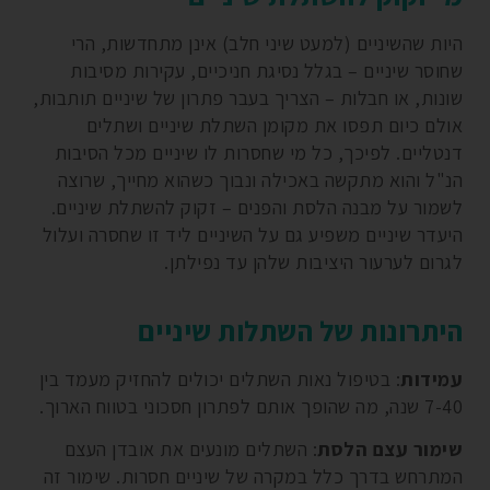
היות שהשיניים (למעט שיני חלב) אינן מתחדשות, הרי
שחוסר שיניים – בגלל נסיגת חניכיים, עקירות מסיבות
שונות, או חבלות – הצריך בעבר פתרון של שיניים תותבות,
אולם כיום תפסו את מקומן השתלת שיניים ושתלים
דנטליים. לפיכך, כל מי שחסרות לו שיניים מכל הסיבות
הנ"ל והוא מתקשה באכילה ונבוך כשהוא מחייך, שרוצה
לשמור על מבנה הלסת והפנים – זקוק להשתלת שיניים.
היעדר שיניים משפיע גם על השיניים ליד זו שחסרה ועלול
לגרום לערעור היציבות שלהן עד נפילתן.
היתרונות של השתלות שיניים
עמידות
: בטיפול נאות השתלים יכולים להחזיק מעמד בין
7-40 שנה, מה שהופך אותם לפתרון חסכוני בטווח הארוך.
שימור עצם הלסת
: השתלים מונעים את אובדן העצם
המתרחש בדרך כלל במקרה של שיניים חסרות. שימור זה