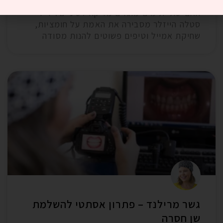
האם שתיית מים מוגזים מזיקה לשיניים? ד״ר
סטלה הייזלר מסבירה את האמת על חומציות,
שחיקת אמייל וטיפים פשוטים להנות מסודה
גשר מרילנד – פתרון אסתטי להשלמת
שן חסרה