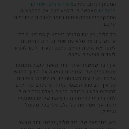
הניסיון הנרחב שלי ב
ציפוי שיניים
ו
שתלים
דנטליים
מאפשר לי להציע לכם את הפתרונות
המתקדמים והמתאימים ביותר לצרכים הייחודיים
שלכם.
כל הליך, בין אם מדובר בציפוי קומפוזיט בודד
או בשיקום פה מלא עם שתלים, הוא הזדמנות
לשפר את איכות החיים שלכם ולעזור לכם להגיע
ליעדים האישיים שלכם.
אין דבר שמשמח אותי יותר מאשר לקבל תמונות
ממטופלים שלי המציגים בגאווה את החיוך החדש
שלהם באירועים משפחתיים, או לשמוע סיפורים
על איך הביטחון העצמי המחודש שלהם עזר להם
להצליח בראיון עבודה. רגעים כאלה מזכירים לי
למה בחרתי להתמחות ברפואת שיניים אסתטית
ולמה אני שמה את כל הלב שלי בכל מטופל
וטיפול.
כאן במרפאה שלי בירושלים, יצרתי יותר מאשר
סתם מרפאת שיניים – בניתי מרחב חם ומזמין