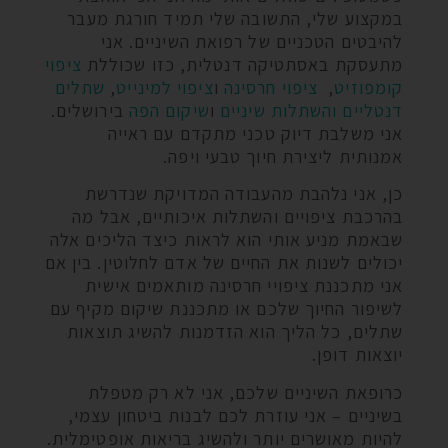
במקצוע שלי, התשובה שלי תמיד חורגת מעבר
להיבטים הטכניים של רפואת השיניים. אני
מתעסקת באסתטיקה דנטלית, כזו שכוללת
ציפוי
קומפוזיט
,
ציפוי חרסינה
ו
ציפוי למינייט
,
שתלים
דנטליים והשתלות שיניים
ו
שיקום הפה
בירושלים.
אני משלבת דיוק טכני מתקדם עם ראייה
אמנותית ליצירת חיוך טבעי ויפה.
כן, אני נלהבת מהעבודה המדויקת שנדרשת
בהרכבת ציפויים והשתלות איכותיים, אבל מה
שבאמת מניע אותי הוא לראות כיצד הליכים אלה
יכולים לשנות את החיים של אדם לחלוטין. בין אם
אני מתכננת ציפויי חרסינה מותאמים אישית
לשיפור החיוך שלכם או מתכננת שיקום מקיף עם
שתלים, כל הליך הוא הזדמנות להשיג תוצאות
יוצאות דופן.
כרופאת השיניים שלכם, אני לא רק מטפלת
בשיניים – אני עוזרת לכם לבנות ביטחון עצמי,
להיות מאושרים יותר ולהשיג בריאות אופטימלית.