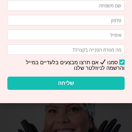
גשר מרילנד – פתרון אסתטי להשלמת
שן חסרה
מהו גשר מרילנד? ד"ר סטלה הייזלר מסבירה על
סמנו
אם תרצו מבצעים בלעדיים במייל
היתרונות, החסרונות והתהליך של השלמת שן
והרשמה לניוזלטר שלנו
חסרה בשיטת גשר מרילנד. קבעו תור
שליחה