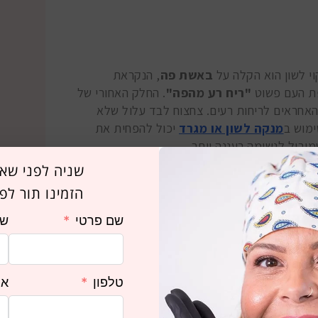
וי לשון הוא הקלה על
באשת פה
, הנקראת
פת העם פשוט
"ריח רע מהפה"
. החלק האחורי של
האחראים לריחות רעים. צחצוח לבד עלול שלא
ימוש ב
מנקה לשון או מגרד
יכול להפחית את
וביל לנשימה רעננה יותר.
שניה לפני שאת
הכללית
הזמינו תור לפג
שם פרטי
שם
ן יכולים לתרום לבעיות כמו מחלת חניכיים,
כולים לעבור לחניכיים, לגרום לדלקת ולגרום
טלפון
אי
ם לתרום להיווצרות רובד על השיניים, מה שהופך