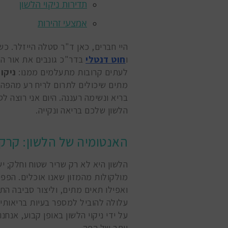
תדירות ניקוי הלשון
אמצעי זהירות
היי חברים, כאן ד"ר סטלה הייזלר. כ
ו
חוט דנטלי
בדר"כ גונבים את אור הז
לעתים קרובות מתעלמים ממנו:
ניקוי
מתים שיכולים לתרום לריח רע מהפה ול
בריא ונשימה רעננה. היום אני רוצה 
הלשון שלכם בריאה ונקייה.
האנטומיה של הלשון: קרק
הלשון היא לא רק שריר שטוח וחלק; 
מולקולות מהמזון שאנו אוכלים. הפפיל
ואפילו תאים מתים, וליצור סביבה הת
עלולה להוביל למספר בעיות בריאותי
על ידי ניקוי הלשון באופן קבוע, אנח
יותר של הפה.