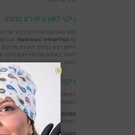
ניקוי לשון וריח רע מהפה
אחד היתרונות המיידיים ביותר של ניק
גם
האליטוסיס
(
Halitosis
) או בש
הלשון רגיש במיוחד לאגירת חיידקים 
להסיר ביעילות את החיידקים הללו. ש
מספר החיידקים הגורמים לריח, מה שמ
ניקוי הלשון ובריאות הפה 
הזנחה של הלשון ודילוג על ניקוי הלשו
הצטברות פלאק ואפילו עששת:
מחלת חניכיים
: חיידקים על הלשון י
למחלות חניכיים כמו פריודונטיטיס.
הצטברות רובד
: החיידקים יכולים ג