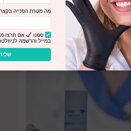
מה מטרת הפנייה בקצר
כון לחורים ו
עששת
עולה.
סמנו
אם תרצו מב
במייל והרשמה לניוזלטר
מים ממנו לעתים קרובות – הוא הפוטנציאל לתחושת
שליח
ט טוב יותר טעמים שונים, ולהפוך את הארוחות
שה של מצלמה; התמונה הופכת הרבה יותר ברורה.