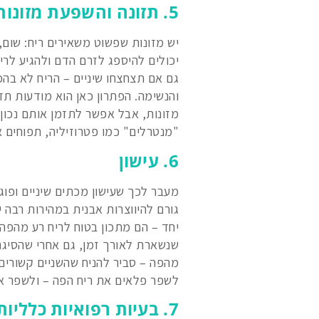
5. תזונה והשפעת מזונות מסוימים
יש מזונות שפשוט משאירים ריח: שום,
יכולים להיספג לזרם הדם ולהגיע לרי
גם אם תצחצחו שיניים – הריח לא בהכ
והנשימה. הפתרון כאן הוא מודעות ת
מזונות, אבל אפשר לתזמן אותם נכון
"מנטרלים" כמו פטרוזיליה, תפוחים או
6. עישון
מעבר לכך שעישון מכתים שיניים ופוגע
גורם להיווצרות אבנית במהירות רבה 
יחד – הם מתכון בטוח לריח רע מהפה.
שנשארת לאורך זמן, גם אחרי שהסיגר
מהפה – סביר להניח שהשניים קשורים 
לשפר פלאים את ריח הפה – ולשפר א
7. בעיות רפואיות כלליות