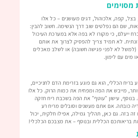
 בצל, קפה, אלכוהול, דגים מעושנים – כל אלו
אות, שם הם נפלטים שוב דרך הנשימה. חשוב להבין:
רח ייעלם, כי מקורו לא בפה אלא במערכת העיכול
זונתית. לא תמיד צריך להפסיק לצרוך את אותם
 (למשל לא לפני פגישה חשובה) או לשלב מאכלים
 מים עם לימון.
 בריח הכללי, הוא גם פוגע בזרימת הדם לחניכיים,
יותר, מייבש את הפה ומפחית את כמות הרוק. כל אלו
 בנוסף, עישון "עוטף" את הפה בשכבת ריח חזקה
יה כובתה. אם אתם מעשנים וסובלים מריח רע
זה בזה. גם כאן, תהליך גמילה, אפילו חלקית, יכול
ת בריאותכם הכללית ובנוסף – את מצבכם הכלכלי!