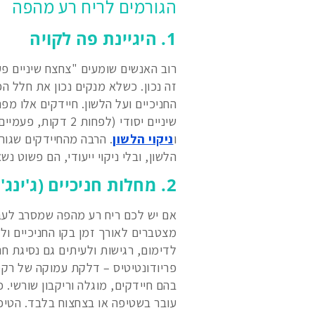
הגורמים לריח רע מהפה
1. היגיינת פה לקויה
רוב האנשים שומעים "צחצח שיניים פ
זה נכון. כשלא מנקים נכון את חלל ה
החניכיים ועל הלשון. חיידקים אלו מפר
שיניים יסודי (לפחות 2 דקות, פעמיים ביום), חשוב לשלב גם
ו
ניקוי הלשון
. הרבה מהחיידקים שגורמ
הלשון, ובלי ניקוי ייעודי, הם פשוט 
2. מחלות חניכיים (ג'ינג'יביטיס ופריודונטיטיס)
אם יש לכם ריח רע מהפה שמסרב לעבו
מצטברים לאורך זמן בקו החניכיים ול
לדימום, רגישות ולעיתים גם נסיגת ח
פריודונטיטיס – דלקת עמוקה של רקמ
בהם חיידקים, מוגלה וריקבון שורשי. 
עובר בשטיפה או בצחצוח בלבד. הטיפו