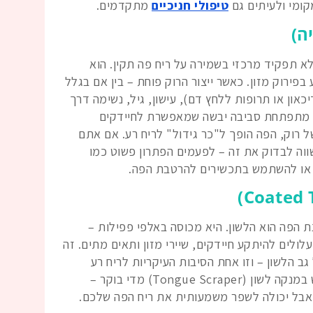
קומי ולעיתים גם
טיפולי חניכיים
מתקדמים.
א תפקיד מרכזי בשמירה על ריח פה תקין. הוא
בפירוק מזון. כאשר ייצור הרוק פוחת – בין אם בגלל
יכאון או תרופות ללחץ דם), עישון, גיל, נשימה דרך
מתפתחת סביבה יבשה שמאפשרת לחיידקים
ל רוק, הפה הופך ל"כר גידול" לריח רע. אם אתם
ווה לבדוק את זה – לפעמים הפתרון פשוט כמו
 או להשתמש בתכשירים להרטבת הפה.
ת הפה הוא הלשון. היא מכוסה באלפי פפילות –
עלולים להיתקע חיידקים, שיירי מזון ותאים מתים. זה
 הלשון – וזו אחת הסיבות העיקריות לריח רע
מתמשך. אני ממליצה בחום להשתמש במנקה לשון (Tongue Scraper) מדי בוקר –
אבל יכולה לשפר משמעותית את ריח הפה שלכם.