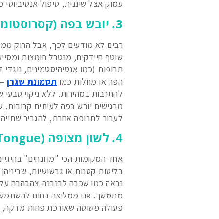
עמוק אצל שיננית, טיפול אנטיביוטי מ
3. יובש בפה (קסרוסטומיה)
רבים לא מודעים לכך, אבל הרוק ממל
שוטף חיידקים, מנטרל חומצות ומסייע 
תרופות (כמו אנטיהיסטמינים, נוגדי ד
הפה או מחלות כמו
תסמונת שגרן
– 
להתרבות במהירות. ללא ניקוי טבעי ש
מרגישים יובש בפה לעיתים קרובות, ש
לעבור לתרופה אחרת, להגביר שתייה
4. לשון מצופה (Coated Tongue)
אחד המקומות הכי "מוזנחים" בהיגיינ
בליטות קטנות או גבשושיות, שביניהן 
נראה כמו שכבה לבנבנה-צהבהבה על גב
פעולה פשוטה שאורכת פחות מדקה, 