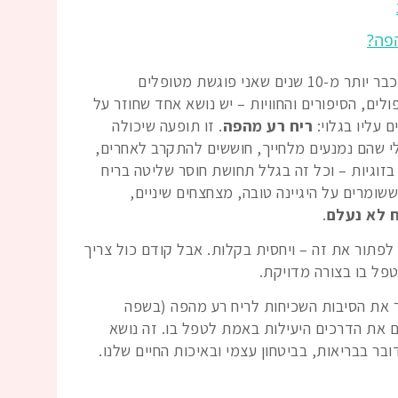
הפה?
שלום חברים, כאן ד"ר סטלה הייזלר. כבר יותר מ-10 שנים שאני פוגשת מטופלים
ולים, הסיפורים והחוויות – יש נושא אחד שחוזר על
 עליו בגלוי:
ריח רע מהפה
. זו תופעה שיכולה
י שהם נמנעים מלחייך, חוששים להתקרב לאחרים,
בזוגיות – וכל זה בגלל תחושת חוסר שליטה בריח
שומרים על היגיינה טובה, מצחצחים שיניים,
 לא נעלם
.
פתור את זה – ויחסית בקלות. אבל קודם כול צריך
לטפל בו בצורה מדויקת.
 את הסיבות השכיחות לריח רע מהפה (בשפה
גם את הדרכים היעילות באמת לטפל בו. זה נושא
בר בבריאות, בביטחון עצמי ובאיכות החיים שלנו.