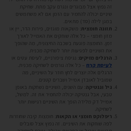
זה נפוץ אצל מבוגרים ונגרם עקב מתח. שחיקת
שיניים יכולה להחמיר עם הזמן אם לא משתמשים
במגן לילה (סד) מתאים.
תזונה חומצית
: משקאות מוגזים, פירות הדר, יין או
מזון חומצי – כל אלה שוחקים את האמייל לאורך
זמן. החומצה פוגעת בשכבה החיצונית, מה שהופך
את השיניים לפגיעות יותר לשחיקה מכנית.
הרגלים מזיקים
: נגיסת ציפורניים, לעיסת עטים או
לעיסת קרח
– כל אלה גורמים לשחיקה מכנית.
הרגלים אלה יוצרים לחץ חוזר על השיניים, מה
שמוביל לאובדן אמייל ושברים קטנים.
גיל וגנטיקה
: עם השנים, השיניים נשחקות באופן
טבעי, אבל גנטיקה יכולה להחמיר את זה. למשל,
אמייל דק מלידה הופך את השיניים רגישות יותר
לשחיקה.
ריפלוקס חומצי או הקאות
: חומצות קיבה שחוזרות
לפה שוחקות את השיניים. זה נפוץ אצל סובלים
מבעיות עיכול או הפרעות אכילה, וגורם לשחיקה