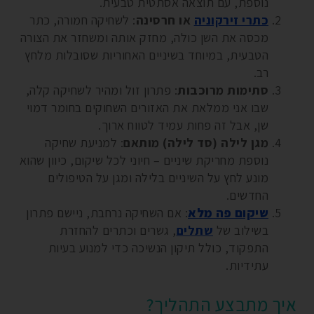
נוספת, עם תוצאה אסתטית טבעית.
כתרי זירקוניה
או חרסינה
: לשחיקה חמורה, כתר
מכסה את השן כולה, מחזק אותה ומשחזר את הצורה
הטבעית, במיוחד בשיניים האחוריות שסובלות מלחץ
רב.
סתימות מרוכבות
: פתרון זול ומהיר לשחיקה קלה,
שבו אני ממלאת את האזורים השחוקים בחומר דמוי
שן, אבל זה פחות עמיד לטווח ארוך.
מגן לילה (סד לילה) מותאם
: למניעת שחיקה
נוספת מחריקת שיניים – חיוני לכל שיקום, כיוון שהוא
מונע לחץ על השיניים בלילה ומגן על הטיפולים
החדשים.
שיקום פה מלא
: אם השחיקה נרחבת, ניישם פתרון
בשילוב של
שתלים
, גשרים וכתרים להחזרת
התפקוד, כולל תיקון הנשיכה כדי למנוע בעיות
עתידיות.
איך מתבצע התהליך?