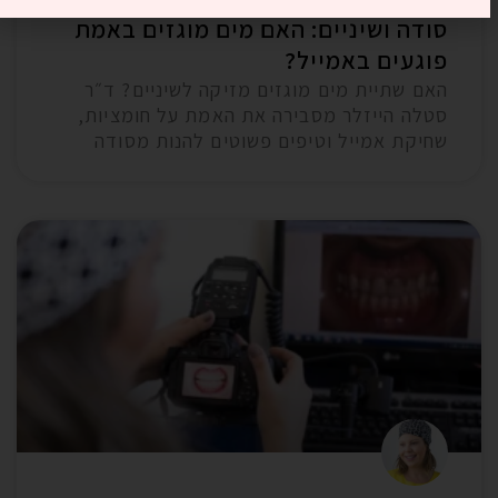
סודה ושיניים: האם מים מוגזים באמת
פוגעים באמייל?
האם שתיית מים מוגזים מזיקה לשיניים? ד״ר
סטלה הייזלר מסבירה את האמת על חומציות,
שחיקת אמייל וטיפים פשוטים להנות מסודה